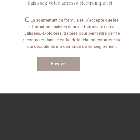
Articles récents
En soumettant ce formulaire, J'accepte que les
informations saisies dans ce formulaire soient
Omelette aux truffes
utilisées, exploitées, traitées pour permettre de me
recontacter dans le cadre de la relation commerciale
qui découle de ma demande de renseignement.
Conseils de préparation
Catégories
CONSEILS
RECETTES
Navigation
des