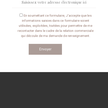
Articles récents
En soumettant ce formulaire, J'accepte que les
informations saisies dans ce formulaire soient
Omelette aux truffes
utilisées, exploitées, traitées pour permettre de me
recontacter dans le cadre de la relation commerciale
qui découle de ma demande de renseignement.
Conseils de préparation
Catégories
CONSEILS
RECETTES
Navigation
des