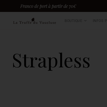
Skip
BOUTIQUE
INFOS 
to
content
Truffes du vaucluse – F
TRUFFE FRAÎCHE EN DIRECT DU PRODUCTEUR, 100% BIO
Strapless