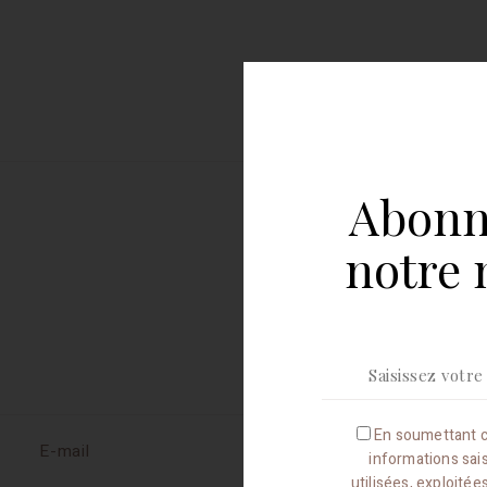
Abonn
notre 
En soumettant c
E-mail
informations sai
utilisées, exploité