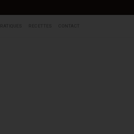
PRATIQUES
RECETTES
CONTACT
raîche Noire Melanosporum