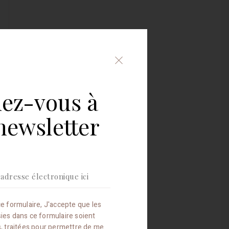
Fermer
le
formulaire
d'inscription
ez-vous à
à
la
newsletter
newsletter
e formulaire, J'accepte que les
sies dans ce formulaire soient
es, traitées pour permettre de me