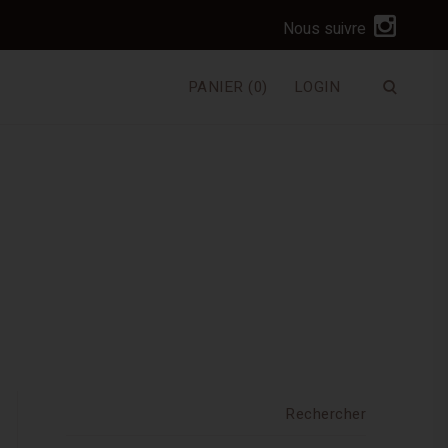
I
Nous suivre
n
s
PANIER
(0)
LOGIN
Ouvrir
t
le
a
formulai
de
g
recherc
r
a
m
Rechercher :