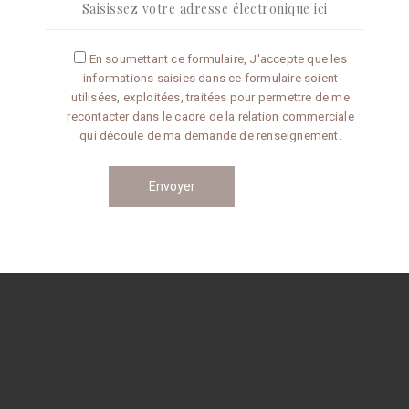
Articles récents
En soumettant ce formulaire, J'accepte que les
informations saisies dans ce formulaire soient
Omelette aux truffes
utilisées, exploitées, traitées pour permettre de me
recontacter dans le cadre de la relation commerciale
qui découle de ma demande de renseignement.
Conseils de préparation
Catégories
CONSEILS
RECETTES
Navigation
des