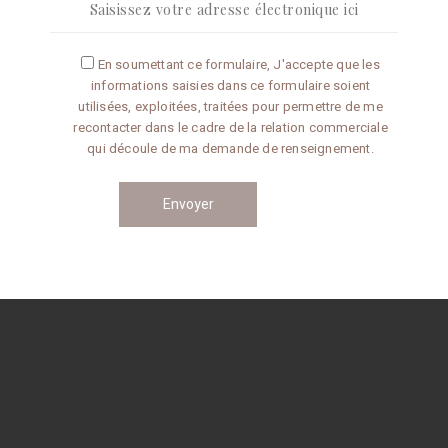
Articles récents
En soumettant ce formulaire, J'accepte que les
informations saisies dans ce formulaire soient
Omelette aux truffes
utilisées, exploitées, traitées pour permettre de me
recontacter dans le cadre de la relation commerciale
qui découle de ma demande de renseignement.
Conseils de préparation
Catégories
CONSEILS
RECETTES
Navigation
des