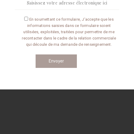
Articles récents
En soumettant ce formulaire, J'accepte que les
informations saisies dans ce formulaire soient
Omelette aux truffes
utilisées, exploitées, traitées pour permettre de me
recontacter dans le cadre de la relation commerciale
qui découle de ma demande de renseignement.
Conseils de préparation
Catégories
CONSEILS
RECETTES
Navigation
des