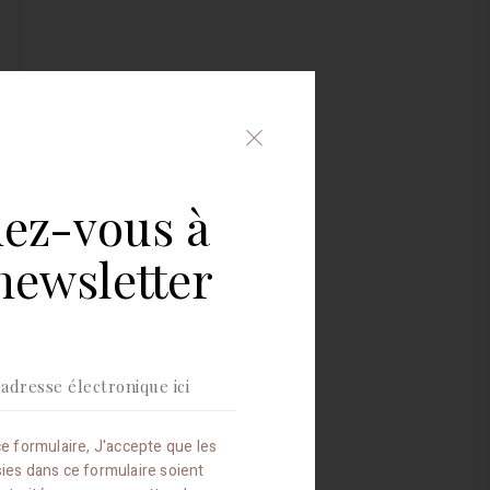
Fermer
le
formulaire
d'inscription
ez-vous à
à
la
newsletter
newsletter
e formulaire, J'accepte que les
sies dans ce formulaire soient