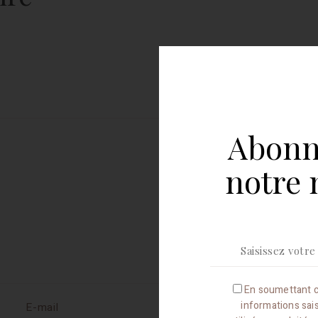
Abonn
notre 
En soumettant c
informations sai
E-mail