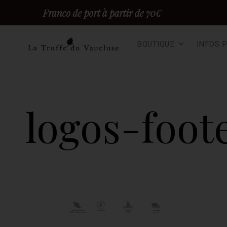
Skip
BOUTIQUE
INFOS 
to
content
Truffes du vaucluse – F
TRUFFE FRAÎCHE EN DIRECT DU PRODUCTEUR, 100% BIO
logos-foot