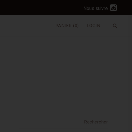
I
Nous suivre
n
s
PANIER
(0)
LOGIN
Ouvrir
t
le
a
formulai
de
g
recherc
r
a
m
Rechercher :