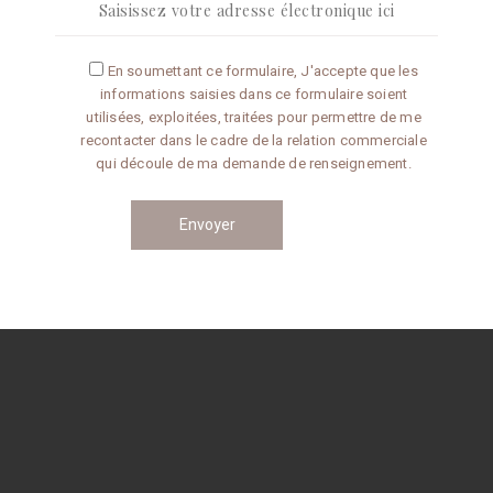
Articles récents
En soumettant ce formulaire, J'accepte que les
informations saisies dans ce formulaire soient
Omelette aux truffes
utilisées, exploitées, traitées pour permettre de me
recontacter dans le cadre de la relation commerciale
qui découle de ma demande de renseignement.
Conseils de préparation
Catégories
CONSEILS
RECETTES
Navigation
des