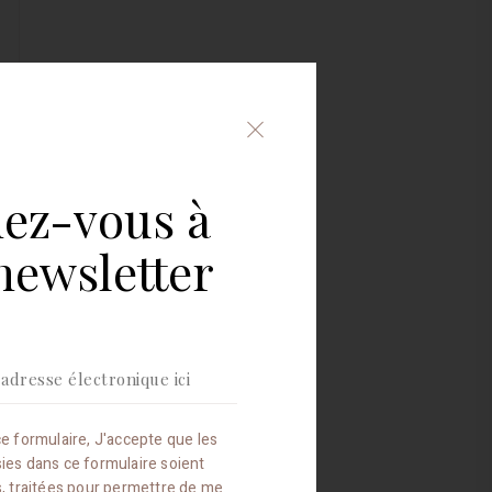
Fermer
le
formulaire
d'inscription
ez-vous à
à
la
newsletter
newsletter
e formulaire, J'accepte que les
sies dans ce formulaire soient
es, traitées pour permettre de me