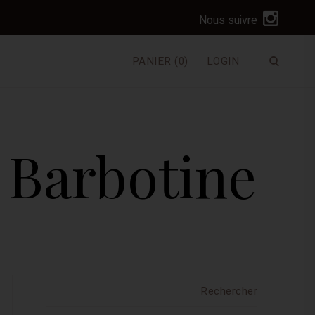
I
Nous suivre
n
s
PANIER
(0)
LOGIN
Ouvrir
t
le
a
formulai
de
g
recherc
r
 Barbotine
a
m
Rechercher :