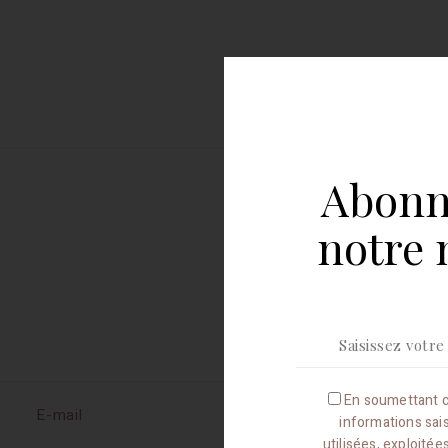
Abonn
notre 
En soumettant c
E-mail
informations sai
utilisées, exploité