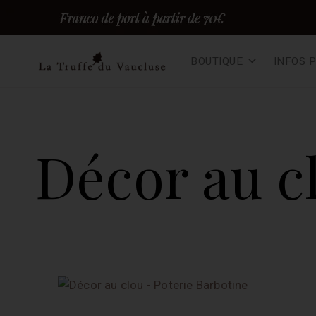
Skip
BOUTIQUE
INFOS 
to
content
Truffes du vaucluse – F
TRUFFE FRAÎCHE EN DIRECT DU PRODUCTEUR, 100% BIO
Décor au c