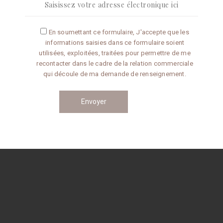
Articles récents
En soumettant ce formulaire, J'accepte que les
informations saisies dans ce formulaire soient
Omelette aux truffes
utilisées, exploitées, traitées pour permettre de me
recontacter dans le cadre de la relation commerciale
qui découle de ma demande de renseignement.
Conseils de préparation
Catégories
CONSEILS
RECETTES
Navigation
des