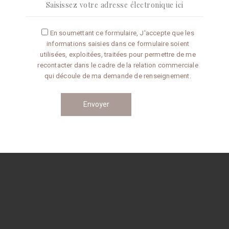
Articles récents
En soumettant ce formulaire, J'accepte que les
informations saisies dans ce formulaire soient
Omelette aux truffes
utilisées, exploitées, traitées pour permettre de me
recontacter dans le cadre de la relation commerciale
qui découle de ma demande de renseignement.
Conseils de préparation
Catégories
CONSEILS
RECETTES
Navigation
des