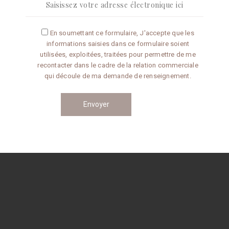
Articles récents
En soumettant ce formulaire, J'accepte que les
informations saisies dans ce formulaire soient
Omelette aux truffes
utilisées, exploitées, traitées pour permettre de me
recontacter dans le cadre de la relation commerciale
qui découle de ma demande de renseignement.
Conseils de préparation
Catégories
CONSEILS
RECETTES
Navigation
des