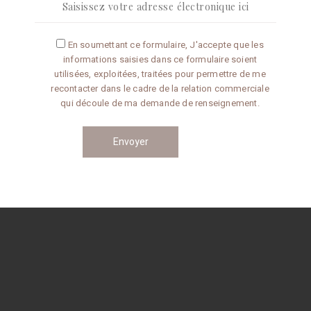
Articles récents
En soumettant ce formulaire, J'accepte que les
informations saisies dans ce formulaire soient
Omelette aux truffes
utilisées, exploitées, traitées pour permettre de me
recontacter dans le cadre de la relation commerciale
qui découle de ma demande de renseignement.
Conseils de préparation
Catégories
CONSEILS
RECETTES
Navigation
des