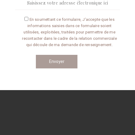
Articles récents
En soumettant ce formulaire, J'accepte que les
informations saisies dans ce formulaire soient
Omelette aux truffes
utilisées, exploitées, traitées pour permettre de me
recontacter dans le cadre de la relation commerciale
qui découle de ma demande de renseignement.
Conseils de préparation
Catégories
CONSEILS
RECETTES
Navigation
des