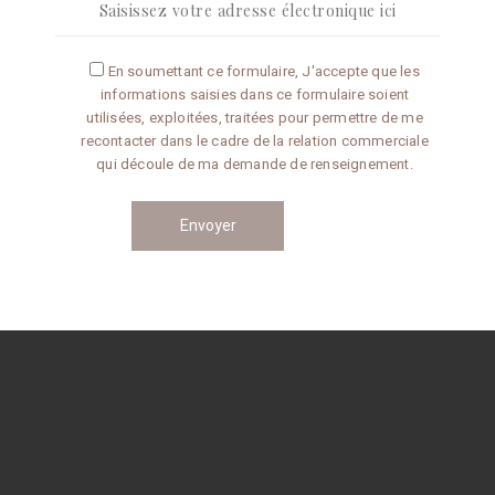
Articles récents
En soumettant ce formulaire, J'accepte que les
informations saisies dans ce formulaire soient
Omelette aux truffes
utilisées, exploitées, traitées pour permettre de me
recontacter dans le cadre de la relation commerciale
qui découle de ma demande de renseignement.
Conseils de préparation
Catégories
CONSEILS
RECETTES
Navigation
des