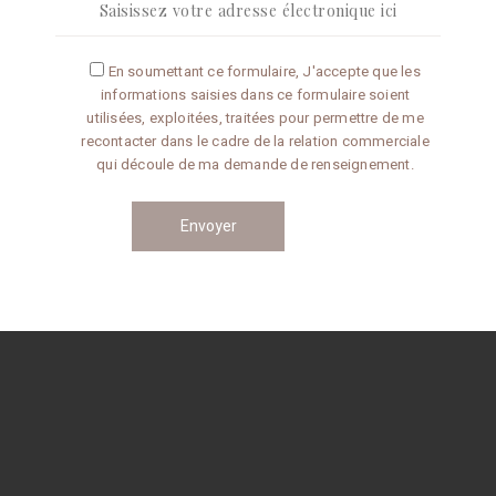
Articles récents
En soumettant ce formulaire, J'accepte que les
informations saisies dans ce formulaire soient
Omelette aux truffes
utilisées, exploitées, traitées pour permettre de me
recontacter dans le cadre de la relation commerciale
qui découle de ma demande de renseignement.
Conseils de préparation
Catégories
CONSEILS
RECETTES
Navigation
des