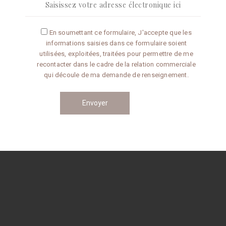
Articles récents
En soumettant ce formulaire, J'accepte que les
informations saisies dans ce formulaire soient
Omelette aux truffes
utilisées, exploitées, traitées pour permettre de me
recontacter dans le cadre de la relation commerciale
qui découle de ma demande de renseignement.
Conseils de préparation
Catégories
CONSEILS
RECETTES
Navigation
des