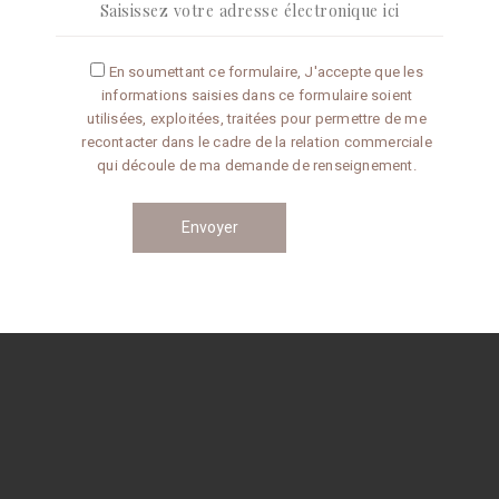
Articles récents
En soumettant ce formulaire, J'accepte que les
informations saisies dans ce formulaire soient
Omelette aux truffes
utilisées, exploitées, traitées pour permettre de me
recontacter dans le cadre de la relation commerciale
qui découle de ma demande de renseignement.
Conseils de préparation
Catégories
CONSEILS
RECETTES
Navigation
des