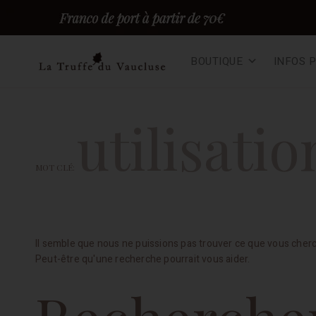
Skip
BOUTIQUE
INFOS 
to
content
Truffes du vaucluse – F
TRUFFE FRAÎCHE EN DIRECT DU PRODUCTEUR, 100% BIO
utilisatio
MOT CLÉ:
Il semble que nous ne puissions pas trouver ce que vous cher
Peut-être qu'une recherche pourrait vous aider.
Rechercher :