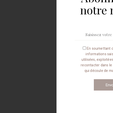
notre 
En soumettant c
informations sai
utilisées, exploité
recontacter dans le
qui découle de 