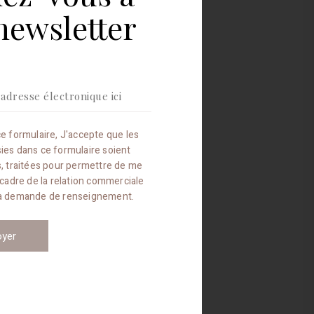
la
newsletter
newsletter
e formulaire, J'accepte que les
sies dans ce formulaire soient
es, traitées pour permettre de me
 cadre de la relation commerciale
ma demande de renseignement.