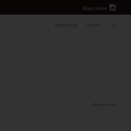
I
Nous suivre
n
s
PANIER
(0)
LOGIN
Ouvrir
t
le
a
formulai
de
g
recherc
r
a
m
Rechercher :