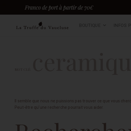
Skip
BOUTIQUE
INFOS 
to
content
Truffes du vaucluse – F
TRUFFE FRAÎCHE EN DIRECT DU PRODUCTEUR, 100% BIO
ceramiqu
MOT CLÉ:
Il semble que nous ne puissions pas trouver ce que vous cher
Peut-être qu'une recherche pourrait vous aider.
Rechercher :