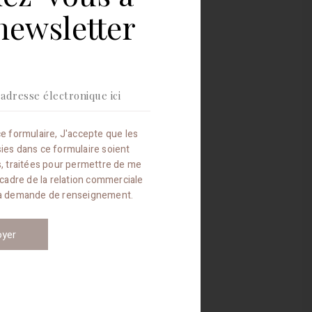
la
newsletter
newsletter
e formulaire, J'accepte que les
sies dans ce formulaire soient
es, traitées pour permettre de me
 cadre de la relation commerciale
ma demande de renseignement.