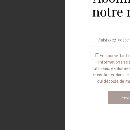
notre 
En soumettant c
informations sai
utilisées, exploité
recontacter dans le
qui découle de 