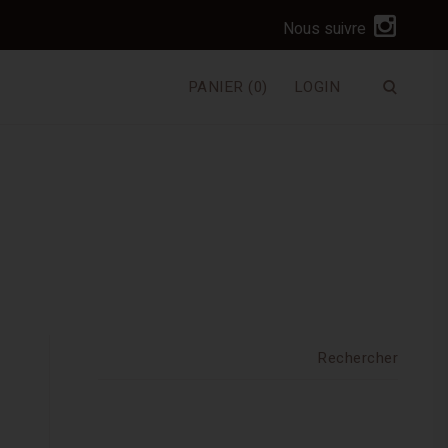
I
Nous suivre
n
s
PANIER
(0)
LOGIN
Ouvrir
t
le
a
formulai
de
g
recherc
r
a
m
Rechercher :