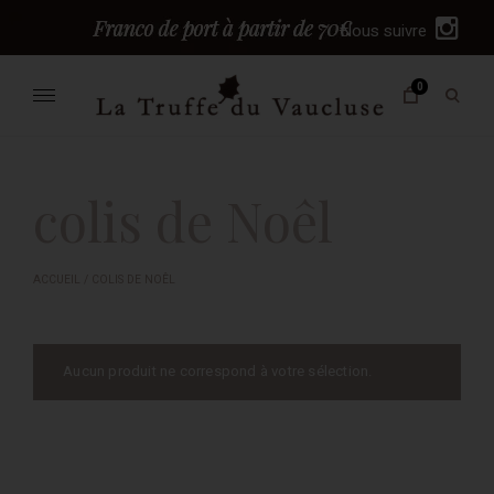
I
Nous suivre
n
Skip
s
0
to
Ouvri
t
content
le
a
Truffes du vaucluse –
TRUFFE FRAÎCHE EN DIRECT DU PRODUCTEUR, 100% BIO
formu
g
de
Fraîche Noire
r
reche
colis de Noêl
a
Melanosporum
m
ACCUEIL
/ COLIS DE NOÊL
Aucun produit ne correspond à votre sélection.