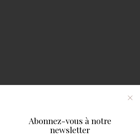
Fermer
le
formula
d'inscri
Abonnez-vous à notre
à
newsletter
la
newslet