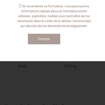
En soumettant ce formulaire, J'accepte que les
CATÉGORIE :
TERRINES SANS PORC
informations saisies dans ce formulaire soient
utilisées, exploitées, traitées pour permettre de me
recontacter dans le cadre de la relation commerciale
qui découle de ma demande de renseignement.
Informations complémentaires
Poids
0,314 kg