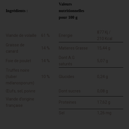
Valeurs
Ingrédients :
nutritionnelles
pour 100 g
877 Kj /
Viande de volaille
61 %
Energie
210 Kcal
Graisse de
14 %
Matieres Grasse
15,44 g
canard
Dont A.G
Foie de poulet
14 %
5,07 g
saturés
Truffes noire
(tuber
10 %
Glucides
0,24 g
mélanosporum)
Œufs, sel, poivre
Dont sucres
0,08 g
Viande d’origine
Proteines
17,62 g
française
Sel
1,26 mg